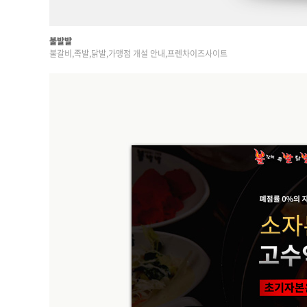
불발발
불갈비,족발,닭발,가맹점 개설 안내,프렌차이즈사이트