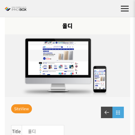
올디
SiteView
Title
올디