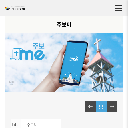
주보미
Title
주보미