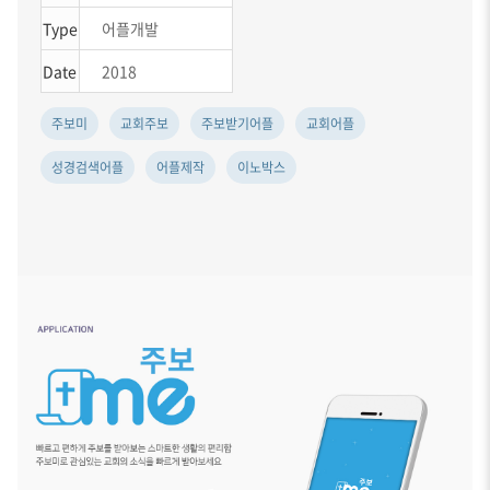
Type
어플개발
Date
2018
주보미
교회주보
주보받기어플
교회어플
성경검색어플
어플제작
이노박스