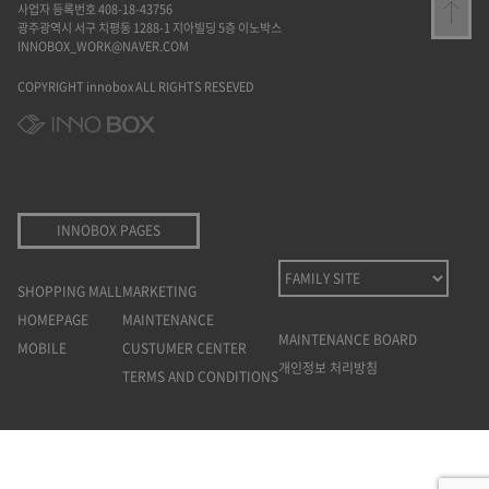
사업자 등록번호 408-18-43756
광주광역시 서구 치평동 1288-1 지아빌딩 5층 이노박스
INNOBOX_WORK@NAVER.COM
COPYRIGHT innobox ALL RIGHTS RESEVED
INNOBOX PAGES
SHOPPING MALL
MARKETING
HOMEPAGE
MAINTENANCE
MAINTENANCE BOARD
MOBILE
CUSTUMER CENTER
개인정보 처리방침
TERMS AND CONDITIONS