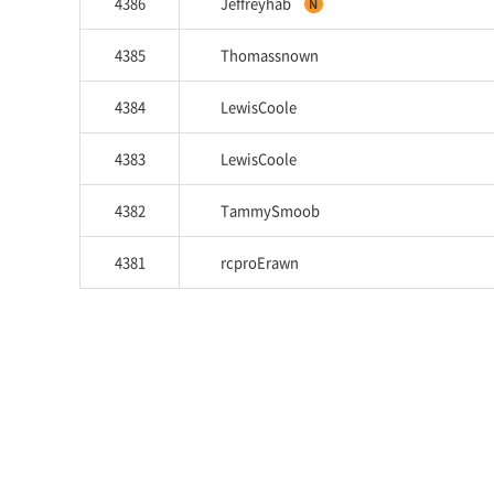
4386
Jeffreyhab
4385
Thomassnown
4384
LewisCoole
4383
LewisCoole
4382
TammySmoob
4381
rcproErawn