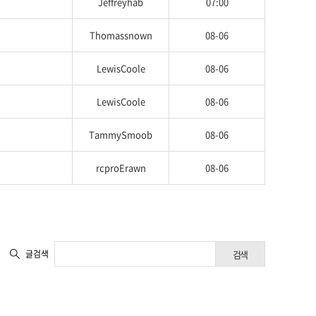
Jeffreyhab
07:00
Thomassnown
08-06
LewisCoole
08-06
LewisCoole
08-06
TammySmoob
08-06
rcproErawn
08-06
글검색