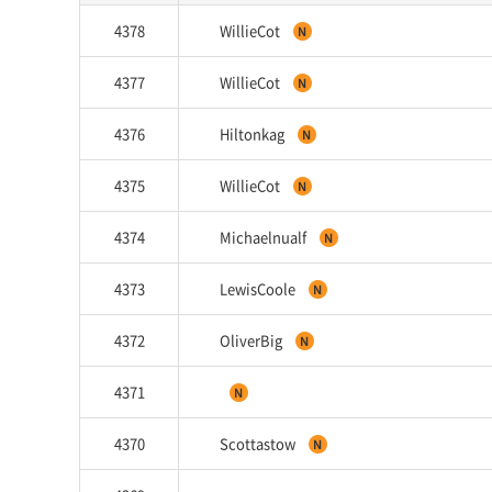
4378
WillieCot
4377
WillieCot
4376
Hiltonkag
4375
WillieCot
4374
Michaelnualf
4373
LewisCoole
4372
OliverBig
4371
4370
Scottastow